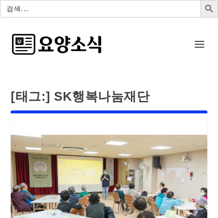
검
색:
[태그:]
SK행복나눔재단