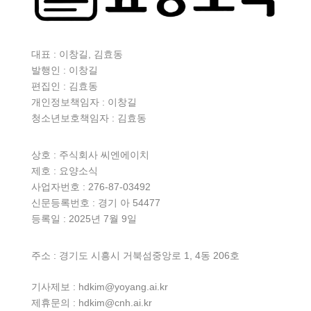
대표 : 이창길, 김효동
발행인 : 이창길
편집인 : 김효동
개인정보책임자 : 이창길
청소년보호책임자 : 김효동
상호 :
주식회사 씨엔에이치
제호 : 요양소식
사업자번호 : 276-87-03492
신문등록번호 : 경기 아 54477
등록일 : 2025년 7월 9일
주소 : 경기도 시흥시 거북섬중앙로 1, 4동 206호
기사제보 : hdkim@yoyang.ai.kr
제휴문의 : hdkim@cnh.ai.kr