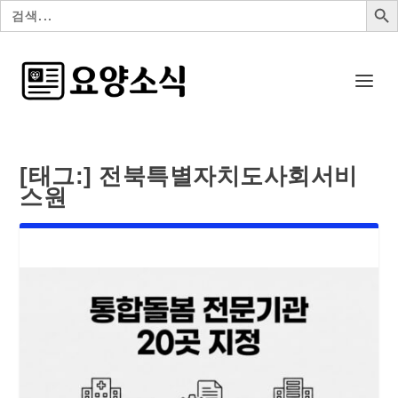
검
색:
[태그:]
전북특별자치도사회서비
스원