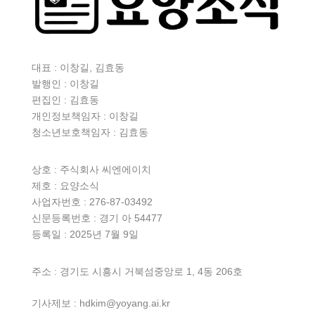
대표 : 이창길, 김효동
발행인 : 이창길
편집인 : 김효동
개인정보책임자 : 이창길
청소년보호책임자 : 김효동
상호 :
주식회사 씨엔에이치
제호 : 요양소식
사업자번호 : 276-87-03492
신문등록번호 : 경기 아 54477
등록일 : 2025년 7월 9일
주소 : 경기도 시흥시 거북섬중앙로 1, 4동 206호
기사제보 : hdkim@yoyang.ai.kr