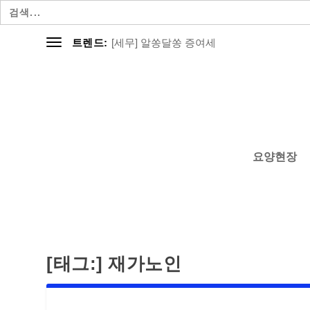
검
색:
[세무] 알쏭달쏭 증여세
트렌드:
요양현장
[태그:]
재가노인