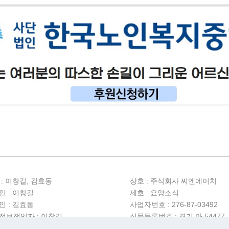
 : 이창길, 김효동
상호 :
주식회사 씨엔에이치
인 : 이창길
제호 : 요양소식
인 : 김효동
사업자번호 : 276-87-03492
정보책임자 : 이창길
신문등록번호 : 경기 아 54477
년보호책임자 : 김효동
등록일 : 2025년 7월 9일