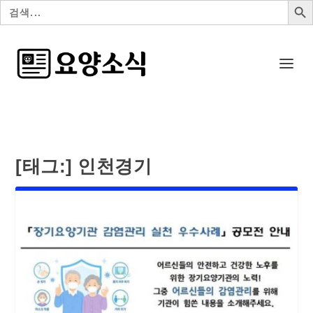
검
색:
[태그:]
인천경기