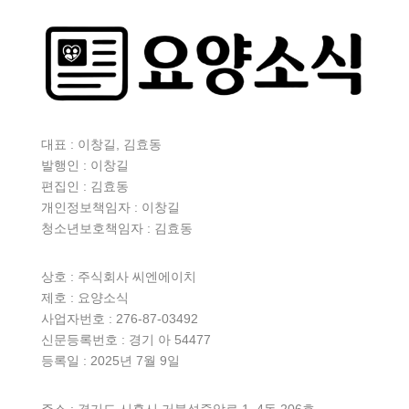
대표 : 이창길, 김효동
발행인 : 이창길
편집인 : 김효동
개인정보책임자 : 이창길
청소년보호책임자 : 김효동
상호 :
주식회사 씨엔에이치
제호 : 요양소식
사업자번호 : 276-87-03492
신문등록번호 : 경기 아 54477
등록일 : 2025년 7월 9일
주소 : 경기도 시흥시 거북섬중앙로 1, 4동 206호