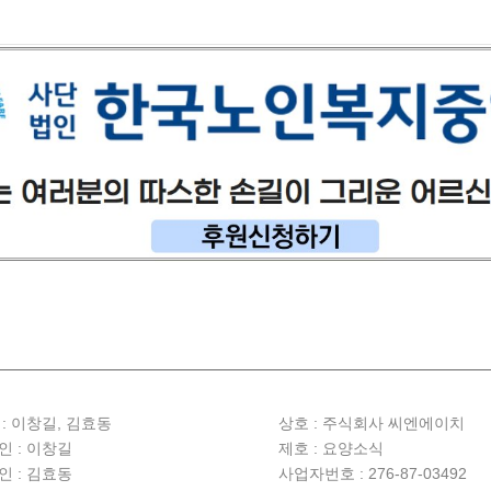
 : 이창길, 김효동
상호 :
주식회사 씨엔에이치
인 : 이창길
제호 : 요양소식
인 : 김효동
사업자번호 : 276-87-03492