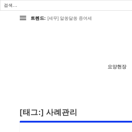
검
색:
[세무] 알쏭달쏭 증여세
트렌드:
요양현장
[태그:]
사례관리