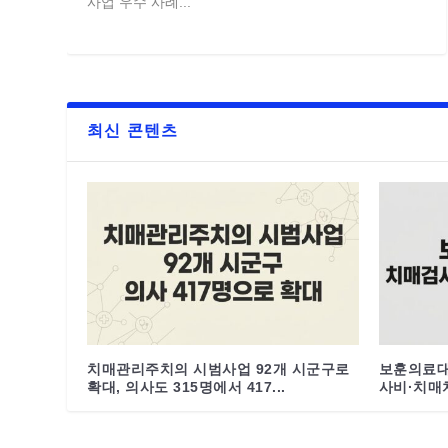
사업 우수 사례...
최신 콘텐츠
치매관리주치의 시범사업 92개 시군구로
보훈의료대
확대, 의사도 315명에서 417...
사비·치매치