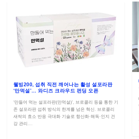
웰빙200, 섭취 직전 깨어나는 활성 설포라판
‘만먹설’… 와디즈 크라우드 펀딩 오픈
‘만들어 먹는 설포라판(만먹설)’, 브로콜리 등을 통한 기
존 설포라판 섭취 방식의 한계를 넘은 혁신. 브로콜리
새싹의 효소 반응 극대화 기술로 항산화·해독·인지 건
강 관리....