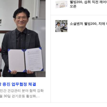
웰빙200, 섭취 직전 깨
오픈
소셜벤처 웰빙200, 치매 
강 증진 업무협정 체결
 민간 건강관리 분야 협력 강화
 30일 걷기운동 활성화,...