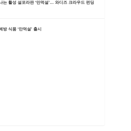
어나는 활성 설포라판 ‘만먹설’… 와디즈 크라우드 펀딩
예방 식품 ‘만먹설’ 출시