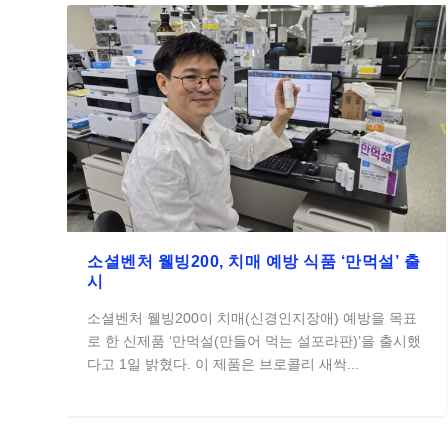
소셜벤처 웰빙200, 치매 예방 식품 ‘만먹설’ 출
시
소셜벤처 웰빙200이 치매(신경인지장애) 예방을 목표
로 한 신제품 ‘만먹설(만들어 먹는 설포라판)’을 출시했
다고 1일 밝혔다. 이 제품은 브로콜리 새싹...