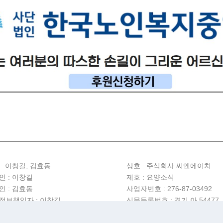
 : 이창길, 김효동
상호 :
주식회사 씨엔에이치
인 : 이창길
제호 : 요양소식
인 : 김효동
사업자번호 : 276-87-03492
정보책임자 : 이창길
신문등록번호 : 경기 아 54477
년보호책임자 : 김효동
등록일 : 2025년 7월 9일