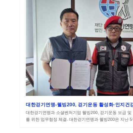
대한걷기연맹-웰빙200, 걷기운동 활성화·인지건
대한걷기연맹과 소셜벤처기업 웰빙200, 걷기운동 보급 및
를 위한 업무협정 체결. 대한걷기연맹과 웰빙200은 지난 5월