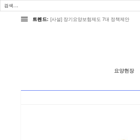
검
색:
[사설] 장기요양보험제도 7대 정책제안
트렌드:
요양현장
[태그:]
대한노인병학회