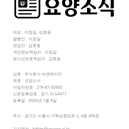
대표 : 이창길, 김효동
발행인 : 이창길
편집인 : 김효동
개인정보책임자 : 이창길
청소년보호책임자 : 김효동
상호 :
주식회사 씨엔에이치
제호 : 요양소식
사업자번호 : 276-87-03492
신문등록번호 : 경기 아 54477
등록일 : 2025년 7월 9일
주소 : 경기도 시흥시 거북섬중앙로 1, 4동 206호
기사제보 : hdkim@yoyang.ai.kr