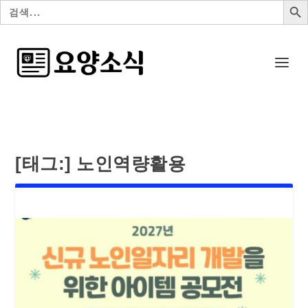
검
색:
[태그:]
노인역량활용