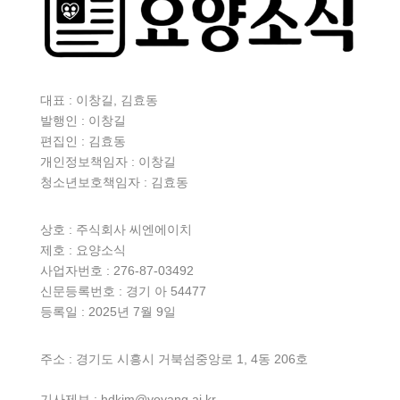
대표 : 이창길, 김효동
발행인 : 이창길
편집인 : 김효동
개인정보책임자 : 이창길
청소년보호책임자 : 김효동
상호 :
주식회사 씨엔에이치
제호 : 요양소식
사업자번호 : 276-87-03492
신문등록번호 : 경기 아 54477
등록일 : 2025년 7월 9일
주소 : 경기도 시흥시 거북섬중앙로 1, 4동 206호
기사제보 : hdkim@yoyang.ai.kr