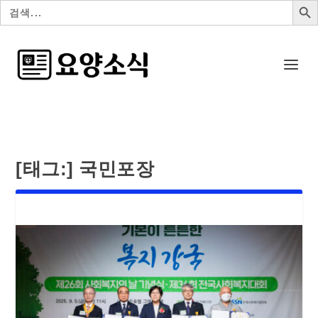
검
색:
[태그:]
국민포장