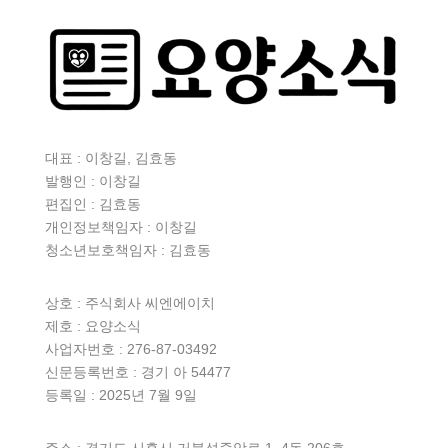
대표 : 이창길, 김효동
발행인 : 이창길
편집인 : 김효동
개인정보책임자 : 이창길
청소년보호책임자 : 김효동
상호 :
주식회사 씨엔에이치
제호 : 요양소식
사업자번호 : 276-87-03492
신문등록번호 : 경기 아 54477
등록일 : 2025년 7월 9일
주소 : 경기도 시흥시 거북섬중앙로 1, 4동 206호