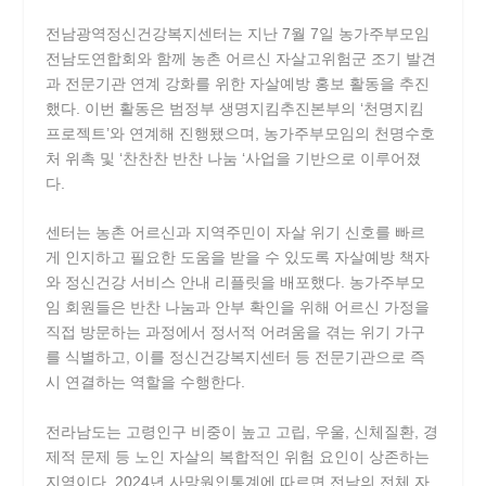
전남광역정신건강복지센터는 지난 7월 7일 농가주부모임
전남도연합회와 함께 농촌 어르신 자살고위험군 조기 발견
과 전문기관 연계 강화를 위한 자살예방 홍보 활동을 추진
했다. 이번 활동은 범정부 생명지킴추진본부의 ‘천명지킴
프로젝트’와 연계해 진행됐으며, 농가주부모임의 천명수호
처 위촉 및 ‘찬찬찬 반찬 나눔 ‘사업을 기반으로 이루어졌
다.
센터는 농촌 어르신과 지역주민이 자살 위기 신호를 빠르
게 인지하고 필요한 도움을 받을 수 있도록 자살예방 책자
와 정신건강 서비스 안내 리플릿을 배포했다. 농가주부모
임 회원들은 반찬 나눔과 안부 확인을 위해 어르신 가정을
직접 방문하는 과정에서 정서적 어려움을 겪는 위기 가구
를 식별하고, 이를 정신건강복지센터 등 전문기관으로 즉
시 연결하는 역할을 수행한다.
전라남도는 고령인구 비중이 높고 고립, 우울, 신체질환, 경
제적 문제 등 노인 자살의 복합적인 위험 요인이 상존하는
지역이다. 2024년 사망원인통계에 따르면 전남의 전체 자