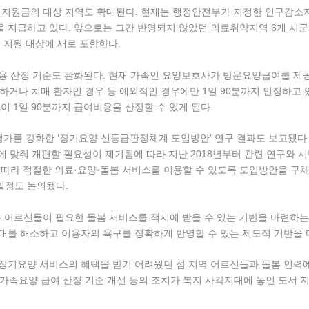
 지원금의 대상 지역도 확대된다
. 현재는 행정안전부가 지정한 인구감
을 지급하고 있다
. 앞으로는 그간 반영되지 않았던 의료취약지역 6개 시
소를 지원 대상에 새로 포함한다
.
용 산정 기준도 완화된다
. 현재 가족인 요양보호사가 방문요양급여를 제
하거나 치매 환자인 경우 등 예외적인 경우에만 1일 90분까지 인정하고 
이 1일 90분까지 급여비용을 산정할 수 있게 된다
.
평가를 강화한 ‘장기요양 신등급판정체계 도입방안’ 연구 결과도 보고됐다
가에 맞춰 개편할 필요성이 제기됨에 따라 지난 2018년부터 관련 연구와 
 따라 적절한 의료·요양·돌봄 서비스를 이용할 수 있도록 도입방안을 구
 일정도 논의됐다
.
 어르신들이 필요한 돌봄 서비스를 적시에 받을 수 있는 기반을 마련하는
대를 해소하고 이용자의 욕구를 정확하게 반영할 수 있는 제도적 기반을
장기요양 서비스의 혜택을 받기 어려웠던 섬 지역 어르신들과 돌봄 인력에
, 가족요양 급여 산정 기준 개선 등의 조치가 복지 사각지대에 놓인 도서 