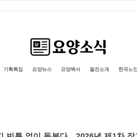
기획특집
요양뉴스
요양백서
필진소개
한국노
지 빈틈 없이 돌본다…2026년 제1차 