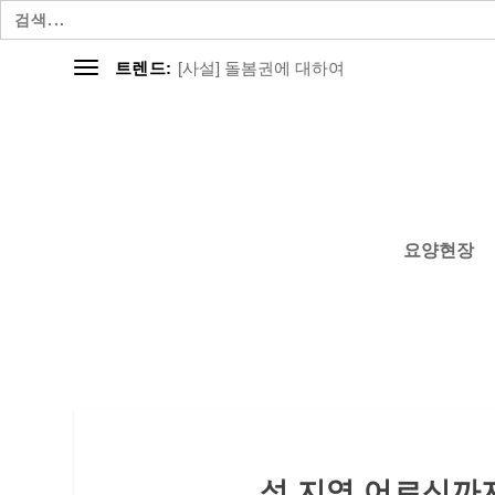
검
색:
[사설] 돌봄권에 대하여
트렌드:
요양현장
섬 지역 어르신까