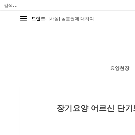
검
색:
[사설] 돌봄권에 대하여
트렌드:
요양현장
장기요양 어르신 단기보