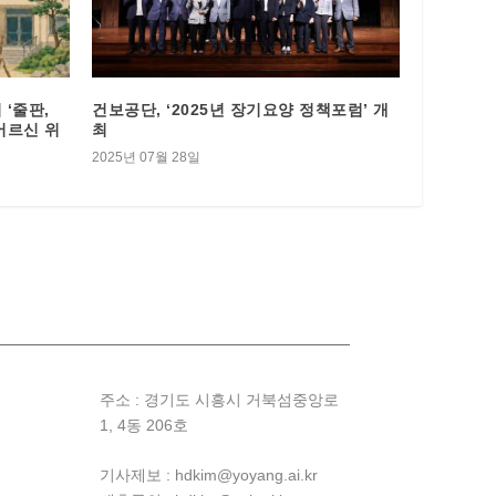
‘줄판,
건보공단, ‘2025년 장기요양 정책포럼’ 개
어르신 위
최
2025년 07월 28일
주소 : 경기도 시흥시 거북섬중앙로
1, 4동 206호
기사제보 : hdkim@yoyang.ai.kr