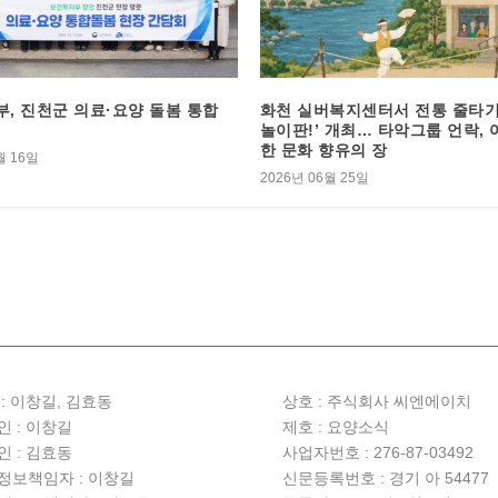
, 진천군 의료·요양 돌봄 통합
화천 실버복지센터서 전통 줄타기 
놀이판!’ 개최… 타악그룹 언락, 
한 문화 향유의 장
월 16일
2026년 06월 25일
: 이창길, 김효동
상호 :
주식회사 씨엔에이치
인 : 이창길
제호 : 요양소식
인 : 김효동
사업자번호 : 276-87-03492
정보책임자 : 이창길
신문등록번호 : 경기 아 54477