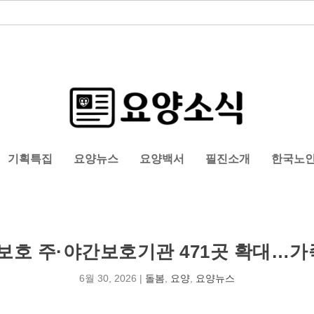
기획특집
요양뉴스
요양백서
필진소개
한국노
호 주·야간보호기관 471곳 확대…가
6월 30, 2026
|
돌봄
,
요양
,
요양뉴스