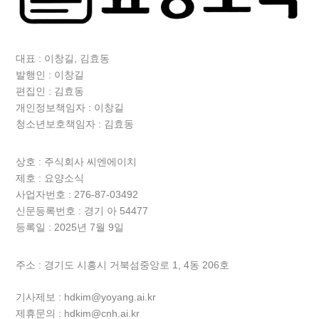
대표 : 이창길, 김효동
발행인 : 이창길
편집인 : 김효동
개인정보책임자 : 이창길
청소년보호책임자 : 김효동
상호 :
주식회사 씨엔에이치
제호 : 요양소식
사업자번호 : 276-87-03492
신문등록번호 : 경기 아 54477
등록일 : 2025년 7월 9일
주소 : 경기도 시흥시 거북섬중앙로 1, 4동 206호
기사제보 : hdkim@yoyang.ai.kr
제휴문의 : hdkim@cnh.ai.kr