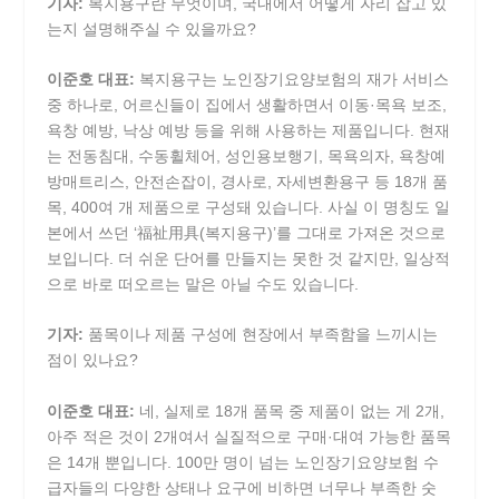
기자:
복지용구란 무엇이며, 국내에서 어떻게 자리 잡고 있
는지 설명해주실 수 있을까요?
이준호 대표:
복지용구는 노인장기요양보험의 재가 서비스
중 하나로, 어르신들이 집에서 생활하면서 이동·목욕 보조,
욕창 예방, 낙상 예방 등을 위해 사용하는 제품입니다. 현재
는 전동침대, 수동휠체어, 성인용보행기, 목욕의자, 욕창예
방매트리스, 안전손잡이, 경사로, 자세변환용구 등 18개 품
목, 400여 개 제품으로 구성돼 있습니다. 사실 이 명칭도 일
본에서 쓰던 ‘福祉用具(복지용구)’를 그대로 가져온 것으로
보입니다. 더 쉬운 단어를 만들지는 못한 것 같지만, 일상적
으로 바로 떠오르는 말은 아닐 수도 있습니다.
기자:
품목이나 제품 구성에 현장에서 부족함을 느끼시는
점이 있나요?
이준호 대표:
네, 실제로 18개 품목 중 제품이 없는 게 2개,
아주 적은 것이 2개여서 실질적으로 구매·대여 가능한 품목
은 14개 뿐입니다. 100만 명이 넘는 노인장기요양보험 수
급자들의 다양한 상태나 요구에 비하면 너무나 부족한 숫