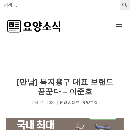
검
색:
[만남] 복지용구 대표 브랜드
꿈꾼다 – 이준호
7월 21, 2025
|
요양人터뷰
,
요양현장