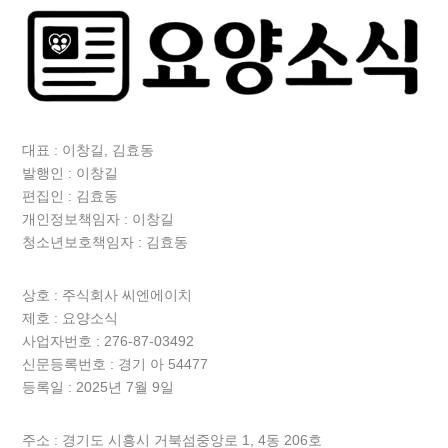
대표 : 이창길, 김효동
발행인 : 이창길
편집인 : 김효동
개인정보책임자 : 이창길
청소년보호책임자 : 김효동
상호 :
주식회사 씨엔에이치
제호 : 요양소식
사업자번호 : 276-87-03492
신문등록번호 : 경기 아 54477
등록일 : 2025년 7월 9일
주소 : 경기도 시흥시 거북섬중앙로 1, 4동 206호