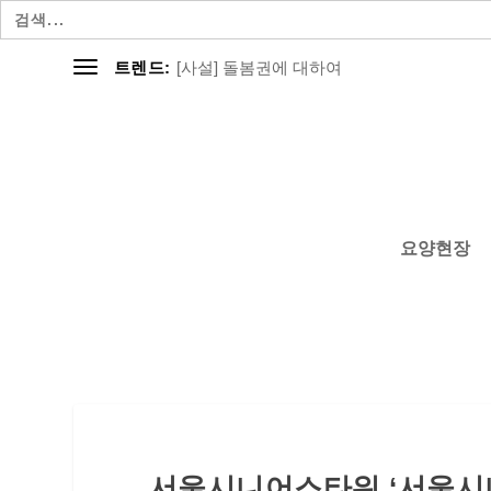
검
색:
[사설] 돌봄권에 대하여
트렌드:
요양현장
서울시니어스타워 ‘서울시니