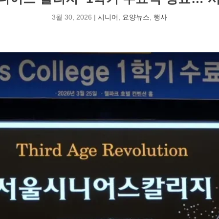
3월 30, 2026
|
시니어
,
요양뉴스
,
행사