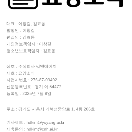
대표 : 이창길, 김효동
발행인 : 이창길
편집인 : 김효동
개인정보책임자 : 이창길
청소년보호책임자 : 김효동
상호 :
주식회사 씨엔에이치
제호 : 요양소식
사업자번호 : 276-87-03492
신문등록번호 : 경기 아 54477
등록일 : 2025년 7월 9일
주소 : 경기도 시흥시 거북섬중앙로 1, 4동 206호
기사제보 : hdkim@yoyang.ai.kr
제휴문의 : hdkim@cnh.ai.kr