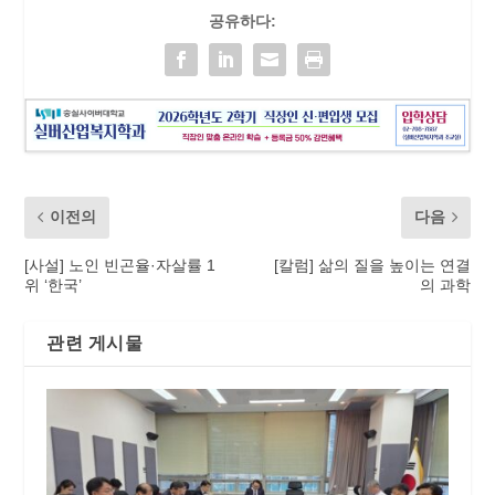
공유하다:
이전의
다음
[사설] 노인 빈곤율·자살률 1
[칼럼] 삶의 질을 높이는 연결
위 ‘한국’
의 과학
관련 게시물