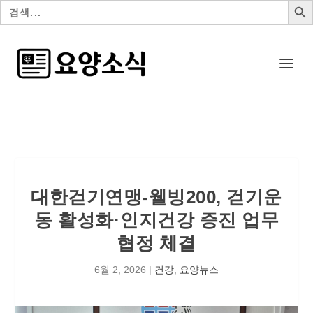
검
색:
대한걷기연맹-웰빙200, 걷기운
동 활성화·인지건강 증진 업무
협정 체결
6월 2, 2026
|
건강
,
요양뉴스