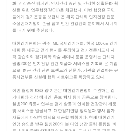
화, 건강증진 캠페인, 인지건강 증진 및 건강한 생활문화 확
산을 위한 업무협정(MOU)을 체결했다. 이번 협정은 국민
들에게 걷기운동을 보급해 온 체육 단체와 인지건강 전문
소셜벤처기업이 손을 잡고 민간 건강관리 분야에서 시너지
를 내기 위해 추진됐다.
대한걷기연맹은 원주 IML 국제걷기대회, 한국 100km 걷기
대회 등 대규모 걷기 행사를 주최하고 걷기전문지도자 자
격 강습회와 걷기과학 학술 세미나 등을 운영하는 단체다.
웰빙200은 인지건강 관련 제품과 서비스를 기획해 온 기업
으로, 최근 건강 관련 브랜드와 전문가, 기관을 연결하는 유
통사업부를 신설해 협력 네트워크를 확장하고 있다.
이번 협정에 따라 양 기관은 대한걷기연맹이 주관하는 걷
기대회와 건강 캠페인, 홍보 행사 등에 공동으로 참여한다.
웰빙200 유통사업부는 걷기 활동과 연계한 건강관리 제품
및 서비스를 발굴하고, 대한걷기연맹 정회원과 행사 참가
자들에게 다양한 혜택을 제공할 방침이다. 현재 대한걷기
연맹 승인을 받은 웰빙200의 볼 타입 냉감 쿨링 롤링젤 ‘바
로나 미라클에너지밸런스’는 장거리 도보 시 근육 피로 관