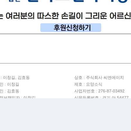
 : 이창길, 김효동
상호 :
주식회사 씨엔에이치
인 : 이창길
제호 : 요양소식
인 : 김효동
사업자번호 : 276-87-03492
정보책임자 : 이창길
신문등록번호 : 경기 아 54477
년보호책임자 : 김효동
등록일 : 2025년 7월 9일