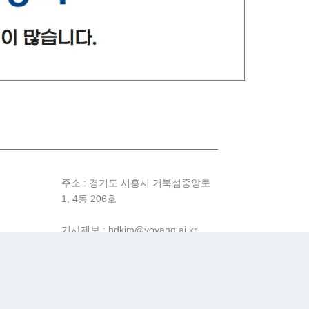
주소 : 경기도 시흥시 거북섬중앙로
1, 4동 206호
기사제보 : hdkim@yoyang.ai.kr
제휴문의 : hdkim@cnh.ai.kr