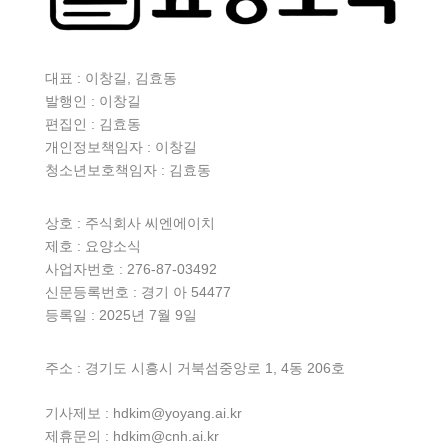
대표 : 이창길, 김효동
발행인 : 이창길
편집인 : 김효동
개인정보책임자 : 이창길
청소년보호책임자 : 김효동
상호 :
주식회사 씨엔에이치
제호 : 요양소식
사업자번호 : 276-87-03492
신문등록번호 : 경기 아 54477
등록일 : 2025년 7월 9일
주소 : 경기도 시흥시 거북섬중앙로 1, 4동 206호
기사제보 : hdkim@yoyang.ai.kr
제휴문의 : hdkim@cnh.ai.kr