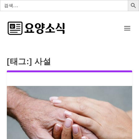
검
색:
[태그:]
사설