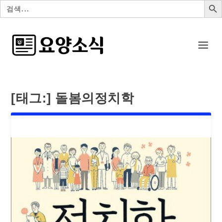
검
색:
[태그:]
돌봄의정치학